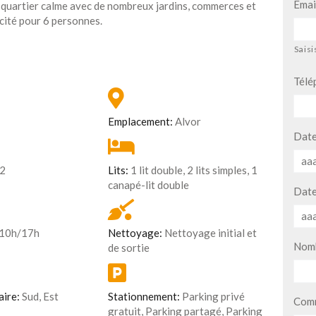
Emai
un quartier calme avec de nombreux jardins, commerces et
acité pour 6 personnes.
Saisi
Télé
Emplacement:
Alvor
Date
2
Lits:
1 lit double, 2 lits simples, 1
canapé-lit double
Date
10h/17h
Nettoyage:
Nettoyage initial et
Nomb
de sortie
aire:
Sud, Est
Stationnement:
Parking privé
Comm
gratuit, Parking partagé, Parking