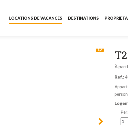
LOCATIONS DE VACANCES
DESTINATIONS
PROPRIÉTA
Locations de vacances
Destinations
Recherche
pour :
T2
Propriétaires
À part
À propos de nous
Ref.:
4
Contacts
Appart
person
Logem
Per