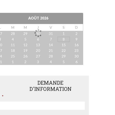
AOÛT
2026
L
M
M
J
V
S
D
27
28
29
30
31
1
2
3
4
5
6
7
8
9
10
11
12
13
14
15
16
17
18
19
20
21
22
23
24
25
26
27
28
29
30
31
1
2
3
4
5
6
DEMANDE
D'INFORMATION
*