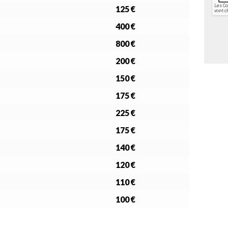
f
P
125 €
i
T
d
C
400 €
e
H
n
A
800 €
t
i
200 €
a
l
150 €
i
175 €
t
é
225 €
*
175 €
140 €
120 €
110 €
100 €