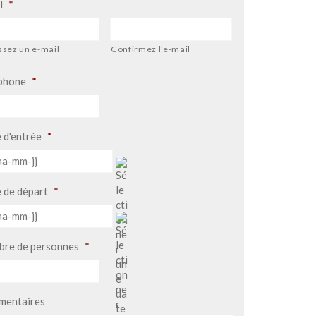
l
*
ssez un e-mail
Confirmez l’e-mail
phone
*
 d'entrée
*
AAAA
-
MM
 de départ
*
-
AAAA
JJ
-
MM
re de personnes
*
-
JJ
entaires