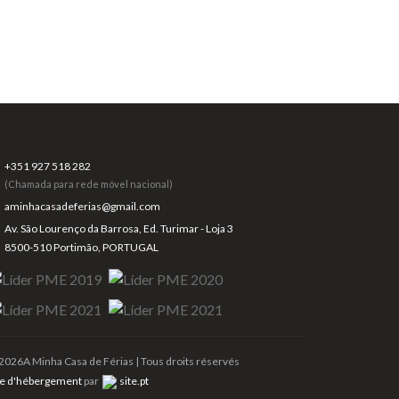
+351 927 518 282
(Chamada para rede móvel nacional)
aminhacasadeferias@gmail.com
Av. São Lourenço da Barrosa, Ed. Turimar - Loja 3
8500-510 Portimão, PORTUGAL
2026A Minha Casa de Férias | Tous droits réservés
te d'hébergement
par
site.pt