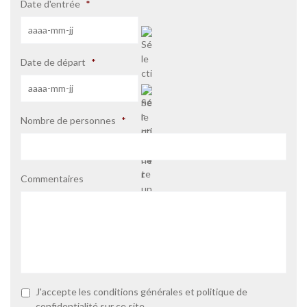
Date d'entrée
*
AAAA
Date de départ
*
-
MM
-
JJ
AAAA
Nombre de personnes
*
-
MM
-
JJ
Commentaires
P
J'accepte les
conditions générales
et
politique de
o
confidentialité
sur ce site.