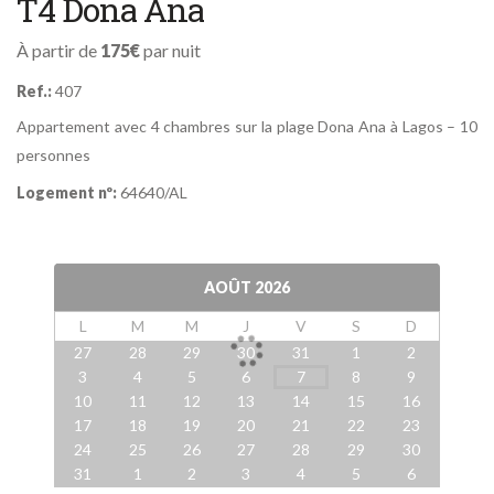
T4 Dona Ana
À partir de
175€
par nuit
Ref.:
407
Appartement avec 4 chambres sur la plage Dona Ana à Lagos – 10
personnes
Logement nº:
64640/AL
AOÛT
2026
L
M
M
J
V
S
D
27
28
29
30
31
1
2
3
4
5
6
7
8
9
10
11
12
13
14
15
16
17
18
19
20
21
22
23
24
25
26
27
28
29
30
31
1
2
3
4
5
6