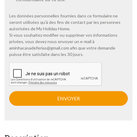
l
i
t
Les données personnelles fournies dans ce formulaire ne
i
seront utilisées qu'à des fins de contact par les personnes
q
autorisées de My Holiday Home.
u
Si vous souhaitez modifier ou supprimer vos informations
e
privées, vous devez nous envoyer un e-mail à
d
e
aminhacasadeferias@gmail.com
afin que votre demande
c
puisse être satisfaite dans les 30 jours.
o
n
C
f
A
i
P
d
T
e
C
n
H
t
A
i
a
l
i
t
é
*