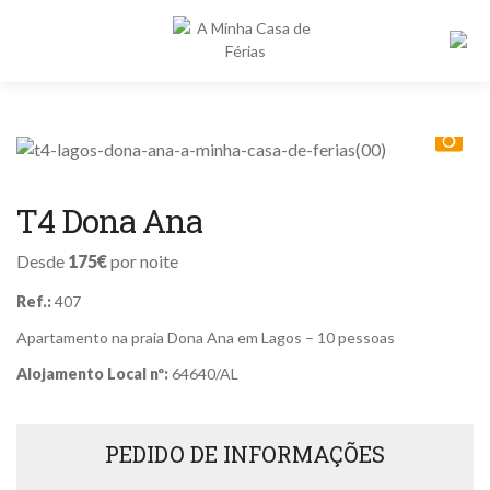
Alojamentos
Destinos
Pe
T4 Dona Ana
po
Proprietários
Desde
175€
por noite
Sobre nós
Ref.:
407
Contactos
Apartamento na praia Dona Ana em Lagos – 10 pessoas
Alojamento Local nº:
64640/AL
PEDIDO DE INFORMAÇÕES