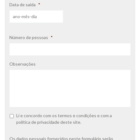
Data de saída
*
Número de pessoas
*
Observações
P
Li e concordo com os
termos e condições
e com a
o
política de privacidade
deste site.
l
í
t
Os dados pessoais fornecidos neste formulário serão