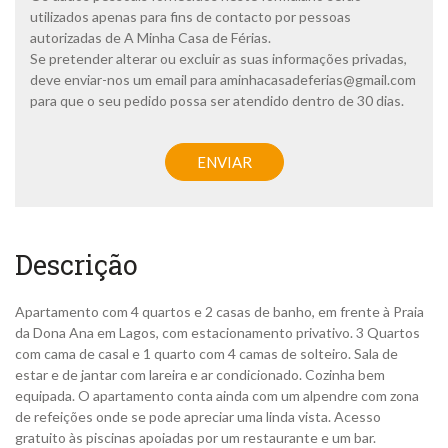
i
utilizados apenas para fins de contacto por pessoas
c
autorizadas de A Minha Casa de Férias.
a
Se pretender alterar ou excluir as suas informações privadas,
d
deve enviar-nos um email para
aminhacasadeferias@gmail.com
e
p
para que o seu pedido possa ser atendido dentro de 30 dias.
r
i
C
v
A
ENVIAR
a
P
c
T
i
C
d
H
a
A
Descrição
d
e
*
Apartamento com 4 quartos e 2 casas de banho, em frente à Praia
da Dona Ana em Lagos, com estacionamento privativo. 3 Quartos
com cama de casal e 1 quarto com 4 camas de solteiro. Sala de
estar e de jantar com lareira e ar condicionado. Cozinha bem
equipada. O apartamento conta ainda com um alpendre com zona
de refeições onde se pode apreciar uma linda vista. Acesso
gratuito às piscinas apoiadas por um restaurante e um bar.