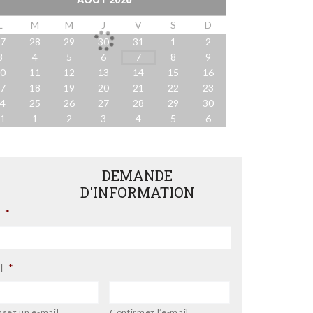
L
M
M
J
V
S
D
27
28
29
30
31
1
2
3
4
5
6
7
8
9
10
11
12
13
14
15
16
17
18
19
20
21
22
23
24
25
26
27
28
29
30
31
1
2
3
4
5
6
DEMANDE
D'INFORMATION
*
l
*
ssez un e-mail
Confirmez l’e-mail