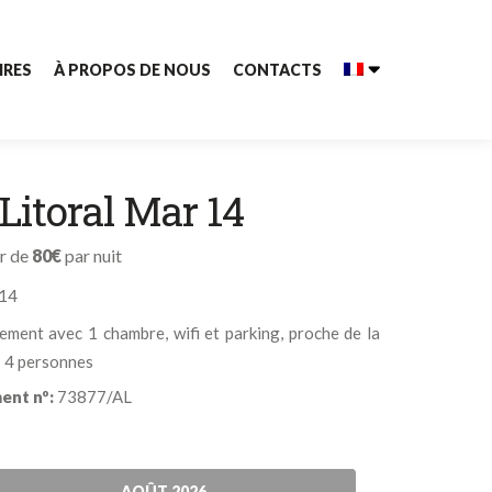
IRES
À PROPOS DE NOUS
CONTACTS
 Litoral Mar 14
ir de
80€
par nuit
14
ement avec 1 chambre, wifi et parking, proche de la
– 4 personnes
ent nº:
73877/AL
AOÛT
2026