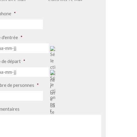
phone
*
 d'entrée
*
AAAA
-
MM
 de départ
*
-
AAAA
JJ
-
MM
re de personnes
*
-
JJ
entaires