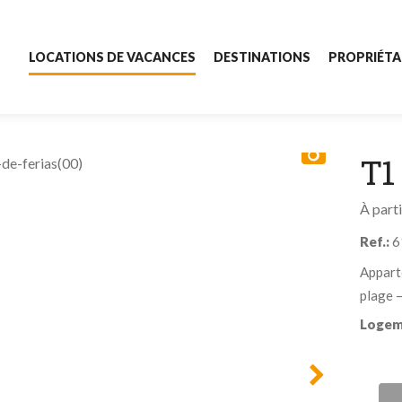
LOCATIONS DE VACANCES
DESTINATIONS
PROPRIÉTA
Locations de vacances
Destinations
Recherche
pour :
T1
Propriétaires
À part
À propos de nous
Ref.:
6
Contacts
Appart
plage 
Logem