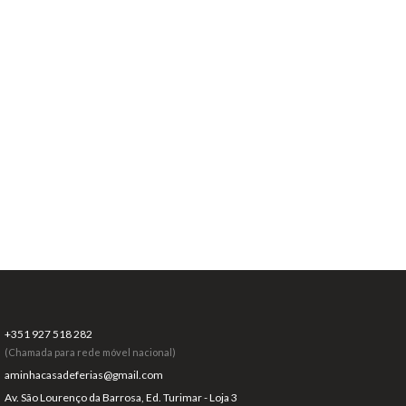
+351 927 518 282
(Chamada para rede móvel nacional)
aminhacasadeferias@gmail.com
Av. São Lourenço da Barrosa, Ed. Turimar - Loja 3