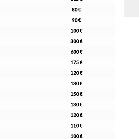
n
A
t
80 €
i
a
90 €
l
100 €
i
t
300 €
é
*
600 €
175 €
120 €
130 €
150 €
130 €
120 €
110 €
100 €