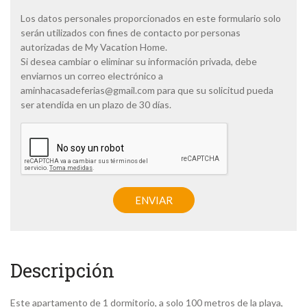
í
t
Los datos personales proporcionados en este formulario solo
i
serán utilizados con fines de contacto por personas
c
autorizadas de My Vacation Home.
a
Si desea cambiar o eliminar su información privada, debe
d
enviarnos un correo electrónico a
e
p
aminhacasadeferias@gmail.com
para que su solicitud pueda
r
ser atendida en un plazo de 30 días.
i
v
C
a
A
c
P
i
T
d
C
a
H
ENVIAR
d
A
*
Descripción
Este apartamento de 1 dormitorio, a solo 100 metros de la playa,