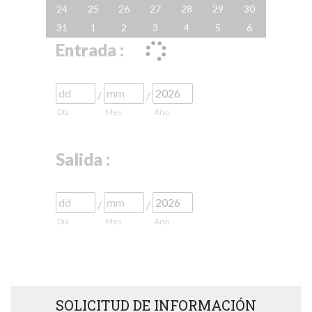
24
25
26
27
28
29
30
31
1
2
3
4
5
6
Entrada :
/
/
Día
Mes
Año
Salida :
/
/
Día
Mes
Año
SOLICITUD DE INFORMACIÓN