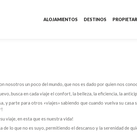
ALOJAMIENTOS
DESTINOS
PROPIETAR
Alojamientos
Destinos
Buscar
por:
Propietarios
Sobre nosotros
con nosotros un poco del mundo, que nos es dado por quien nos conoc
Contactos
, busca en cada viaje el confort, la belleza, la eficiencia, la antici
sa, y parte para otros «viajes» sabiendo que cuando vuelva su casa s
r!
su viaje, en esta que es nuestra vida!
da de lo que no es suyo, permitiendo el descanso y la serenidad de qui