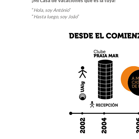
¡Mi Casa de Vacaciones que es la tuya!
“
Hola, soy António
”
“
Hasta luego, soy João
”