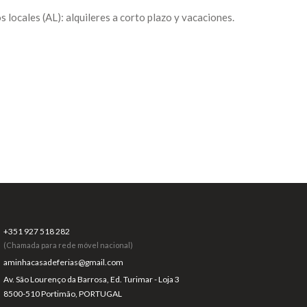
cales (AL): alquileres a corto plazo y vacaciones.
+351 927 518 282
(Chamada para rede móvel nacional)
aminhacasadeferias@gmail.com
Av. São Lourenço da Barrosa, Ed. Turimar - Loja 3
8500-510 Portimão, PORTUGAL