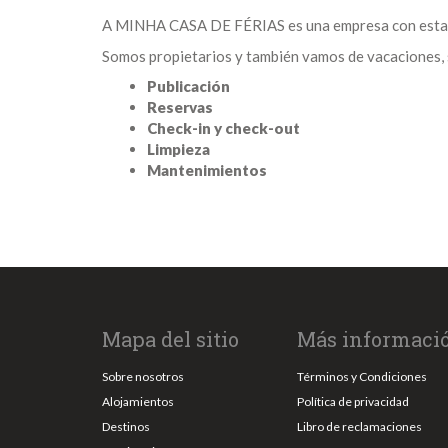
A MINHA CASA DE FÉRIAS es una empresa con estatus 
Somos propietarios y también vamos de vacaciones, 
Publicación
Reservas
Check-in y check-out
Limpieza
Mantenimientos
Mapa del sitio
Más informaci
Sobre nosotros
Términos y Condiciones
Alojamientos
Política de privacidad
Destinos
Libro de reclamaciones