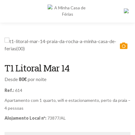
Alojamentos
Destinos
Pe
po
Proprietários
T1 Litoral Mar 14
Sobre nós
Desde
80€
por noite
Contactos
Ref.:
614
Apartamento com 1 quarto, wifi e estacionamento, perto da praia –
4 pessoas
Alojamento Local nº:
73877/AL