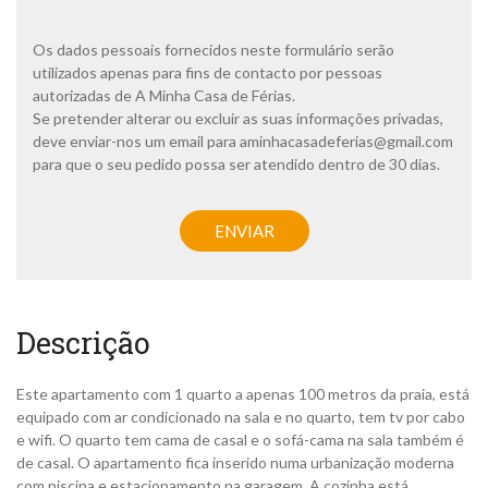
l
í
t
Os dados pessoais fornecidos neste formulário serão
i
utilizados apenas para fins de contacto por pessoas
c
autorizadas de A Minha Casa de Férias.
a
Se pretender alterar ou excluir as suas informações privadas,
d
deve enviar-nos um email para
aminhacasadeferias@gmail.com
e
p
para que o seu pedido possa ser atendido dentro de 30 dias.
r
i
C
v
A
ENVIAR
a
P
c
T
i
C
d
H
a
A
Descrição
d
e
*
Este apartamento com 1 quarto a apenas 100 metros da praia, está
equipado com ar condicionado na sala e no quarto, tem tv por cabo
e wifi. O quarto tem cama de casal e o sofá-cama na sala também é
de casal. O apartamento fica inserido numa urbanização moderna
com piscina e estacionamento na garagem. A cozinha está