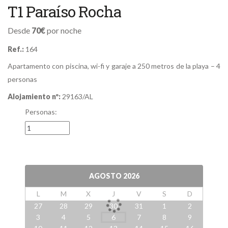
T1 Paraíso Rocha
Desde
70€
por noche
Ref.:
164
Apartamento con piscina, wi-fi y garaje a 250 metros de la playa – 4
personas
Alojamiento nº:
29163/AL
Personas:
AGOSTO
2026
L
M
X
J
V
S
D
27
28
29
30
31
1
2
3
4
5
6
7
8
9