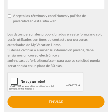
P
Acepto los
términos y condiciones
y
política de
o
privacidad
en este sitio web.
l
í
t
Los datos personales proporcionados en este formulario solo
i
serán utilizados con fines de contacto por personas
c
autorizadas de My Vacation Home.
a
Si desea cambiar o eliminar su información privada, debe
d
enviarnos un correo electrónico a
e
p
aminhacasadeferias@gmail.com
para que su solicitud pueda
r
ser atendida en un plazo de 30 días.
i
v
C
a
A
c
P
i
T
d
C
a
H
d
A
*