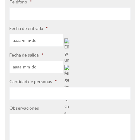
Teléfono
*
Fecha de entrada
*
AAAA
Fecha de salida
*
barra
MM
barra
DD
AAAA
Cantidad de personas
*
barra
MM
barra
DD
Observaciones