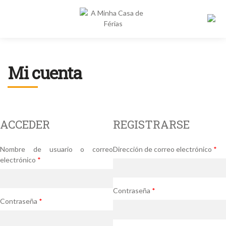
Mi cuenta
Alojamientos
Destinos
Bu
po
Propietarios
ACCEDER
REGISTRARSE
Sobre nosotros
Contactos
Nombre de usuario o correo
Dirección de correo electrónico
*
electrónico
*
Contraseña
*
Contraseña
*