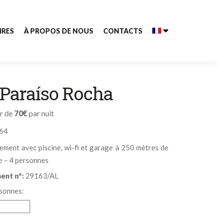
IRES
À PROPOS DE NOUS
CONTACTS
 Paraíso Rocha
ir de
70€
par nuit
64
ement avec piscine, wi-fi et garage à 250 mètres de
e – 4 personnes
ent nº:
29163/AL
sonnes: