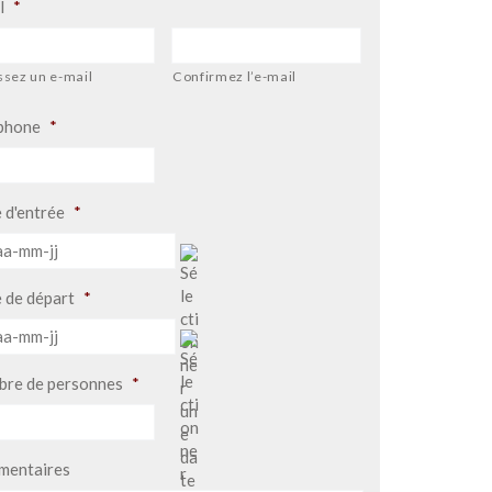
l
*
ssez un e-mail
Confirmez l’e-mail
phone
*
 d'entrée
*
AAAA
-
MM
 de départ
*
-
AAAA
JJ
-
MM
re de personnes
*
-
JJ
entaires