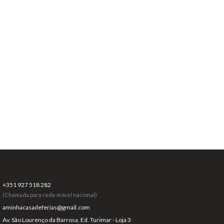
+351 927 518 282
(Chamada para rede móvel nacional)
aminhacasadeferias@gmail.com
Av. São Lourenço da Barrosa, Ed. Turimar - Loja 3