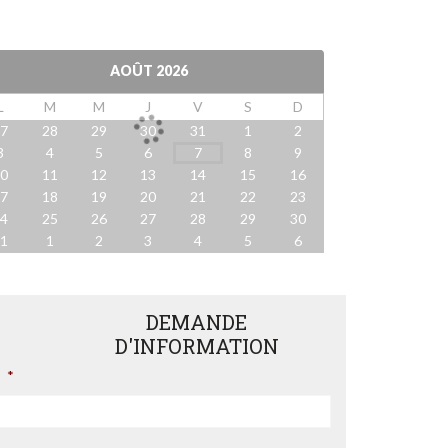
AOÛT
2026
L
M
M
J
V
S
D
27
28
29
30
31
1
2
3
4
5
6
7
8
9
10
11
12
13
14
15
16
17
18
19
20
21
22
23
24
25
26
27
28
29
30
31
1
2
3
4
5
6
DEMANDE
D'INFORMATION
*