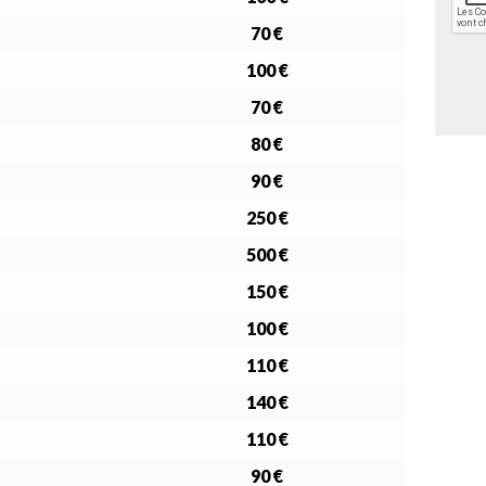
f
P
i
T
70 €
d
C
e
H
100 €
n
A
t
70 €
i
80 €
a
l
90 €
i
t
250 €
é
*
500 €
150 €
100 €
110 €
140 €
110 €
90 €