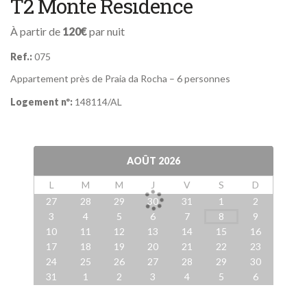
T2 Monte Residence
À partir de
120€
par nuit
Ref.:
075
Appartement près de Praia da Rocha – 6 personnes
Logement nº:
148114/AL
AOÛT
2026
L
M
M
J
V
S
D
27
28
29
30
31
1
2
3
4
5
6
7
8
9
10
11
12
13
14
15
16
17
18
19
20
21
22
23
24
25
26
27
28
29
30
31
1
2
3
4
5
6