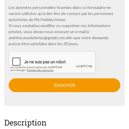
i
t
Les données personnelles fournies dans ce formulaire ne
i
seront utilisées qu'à des fins de contact par les personnes
q
autorisées de My Holiday Home.
u
Si vous souhaitez modifier ou supprimer vos informations
e
privées, vous devez nous envoyer un e-mail à
d
e
aminhacasadeferias@gmail.com
afin que votre demande
c
puisse être satisfaite dans les 30 jours.
o
n
C
f
A
i
P
d
T
e
C
n
H
t
A
i
a
l
i
t
é
Description
*