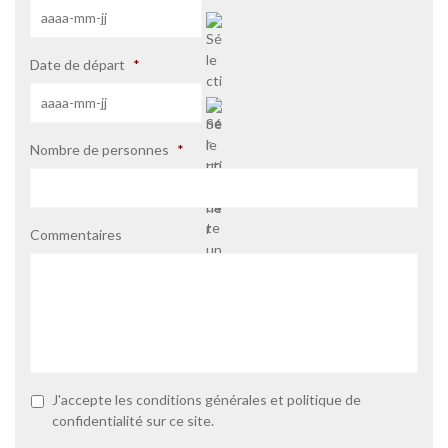
AAAA
Date de départ
*
-
MM
-
JJ
AAAA
Nombre de personnes
*
-
MM
-
JJ
Commentaires
P
J'accepte les
conditions générales
et
politique de
o
confidentialité
sur ce site.
l