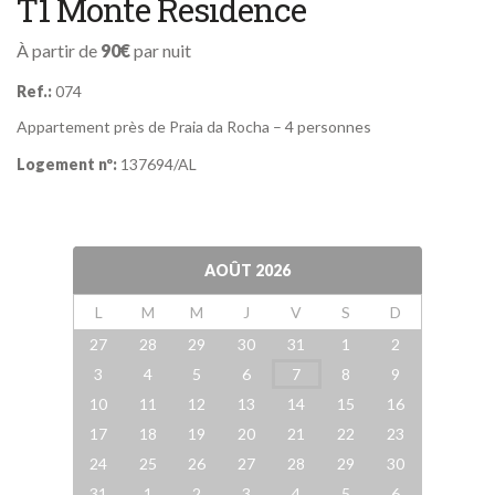
T1 Monte Residence
À partir de
90€
par nuit
Ref.:
074
Appartement près de Praia da Rocha – 4 personnes
Logement nº:
137694/AL
AOÛT
2026
L
M
M
J
V
S
D
27
28
29
30
31
1
2
3
4
5
6
7
8
9
10
11
12
13
14
15
16
17
18
19
20
21
22
23
24
25
26
27
28
29
30
31
1
2
3
4
5
6