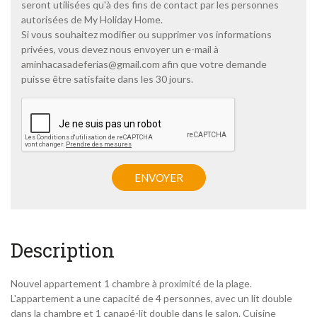
seront utilisées qu'à des fins de contact par les personnes
q
autorisées de My Holiday Home.
u
Si vous souhaitez modifier ou supprimer vos informations
e
privées, vous devez nous envoyer un e-mail à
d
e
aminhacasadeferias@gmail.com
afin que votre demande
c
puisse être satisfaite dans les 30 jours.
o
n
C
f
A
i
P
d
T
e
C
n
H
ENVOYER
t
A
i
a
l
i
t
Description
é
*
Nouvel appartement 1 chambre à proximité de la plage.
L'appartement a une capacité de 4 personnes, avec un lit double
dans la chambre et 1 canapé-lit double dans le salon. Cuisine