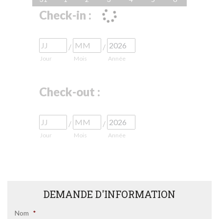
Check-in :
/
/
Jour
Mois
Année
Check-out :
/
/
Jour
Mois
Année
DEMANDE D'INFORMATION
Nom
*