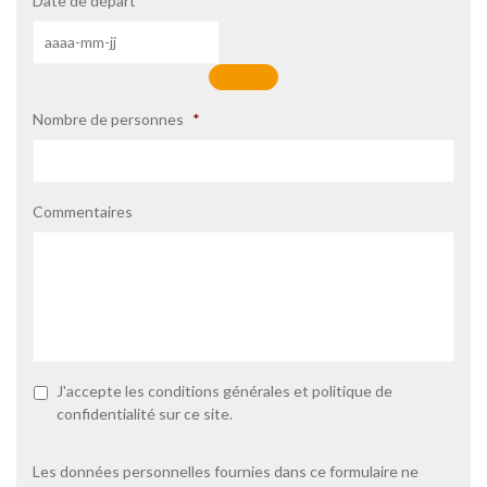
Date de départ
*
Nombre de personnes
*
Commentaires
P
J'accepte les
conditions générales
et
politique de
o
confidentialité
sur ce site.
l
i
t
Les données personnelles fournies dans ce formulaire ne
i