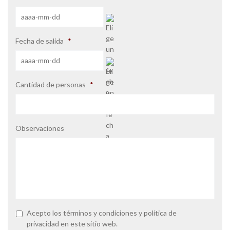
AAAA
Fecha de salida
*
barra
MM
barra
DD
AAAA
Cantidad de personas
*
barra
MM
barra
DD
Observaciones
P
Acepto los
términos y condiciones
y
política de
o
privacidad
en este sitio web.