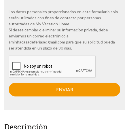
l
í
t
Los datos personales proporcionados en este formulario solo
i
serán utilizados con fines de contacto por personas
c
autorizadas de My Vacation Home.
a
Si desea cambiar o eliminar su información privada, debe
d
enviarnos un correo electrónico a
e
p
aminhacasadeferias@gmail.com
para que su solicitud pueda
r
ser atendida en un plazo de 30 días.
i
v
C
a
A
c
P
i
T
d
C
a
H
d
A
*
Descripción