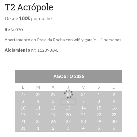
T2 Acrópole
Desde
100€
por noche
Ref.:
070
Apartamento en Praia da Rocha con wifi y garaje – 4 personas
Alojamiento nº:
112393/AL
AGOSTO
2026
L
M
X
J
V
S
D
27
28
29
30
31
1
2
3
4
5
6
7
8
9
10
11
12
13
14
15
16
17
18
19
20
21
22
23
24
25
26
27
28
29
30
31
1
2
3
4
5
6