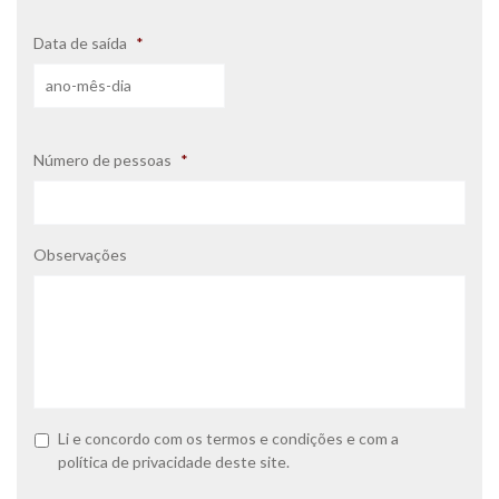
Data de saída
*
Número de pessoas
*
Observações
P
Li e concordo com os
termos e condições
e com a
o
política de privacidade
deste site.
l
í