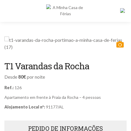
Alojamentos
Destinos
Pe
po
Proprietários
T1 Varandas da Rocha
Sobre nós
Desde
80€
por noite
Contactos
Ref.:
126
Apartamento em frente à Praia da Rocha – 4 pessoas
Alojamento Local nº:
91177/AL
PEDIDO DE INFORMAÇÕES