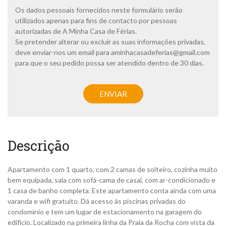
t
Os dados pessoais fornecidos neste formulário serão
i
utilizados apenas para fins de contacto por pessoas
c
autorizadas de A Minha Casa de Férias.
a
Se pretender alterar ou excluir as suas informações privadas,
d
deve enviar-nos um email para
aminhacasadeferias@gmail.com
e
p
para que o seu pedido possa ser atendido dentro de 30 dias.
r
i
C
v
A
ENVIAR
a
P
c
T
i
C
d
H
a
A
Descrição
d
e
*
Apartamento com 1 quarto, com 2 camas de solteiro, cozinha muito
bem equipada, sala com sofá-cama de casal, com ar-condicionado e
1 casa de banho completa. Este apartamento conta ainda com uma
varanda e wifi gratuito. Dá acesso às piscinas privadas do
condomínio e tem um lugar de estacionamento na garagem do
edifício. Localizado na primeira linha da Praia da Rocha com vista da