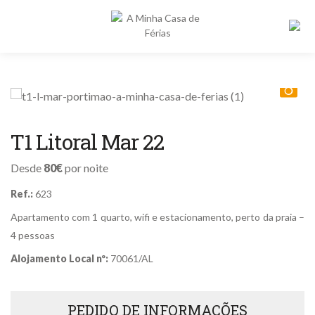
Alojamentos
Destinos
Pe
T1 Litoral Mar 22
po
Proprietários
Desde
80€
por noite
Sobre nós
Ref.:
623
Contactos
Apartamento com 1 quarto, wifi e estacionamento, perto da praia –
4 pessoas
Alojamento Local nº:
70061/AL
PEDIDO DE INFORMAÇÕES