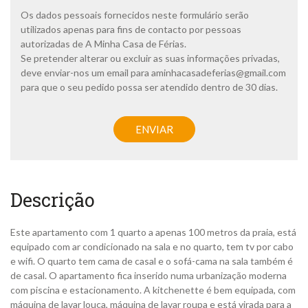
t
Os dados pessoais fornecidos neste formulário serão
i
utilizados apenas para fins de contacto por pessoas
c
autorizadas de A Minha Casa de Férias.
a
Se pretender alterar ou excluir as suas informações privadas,
d
deve enviar-nos um email para
aminhacasadeferias@gmail.com
e
p
para que o seu pedido possa ser atendido dentro de 30 dias.
r
i
C
v
A
ENVIAR
a
P
c
T
i
C
d
H
a
A
Descrição
d
e
*
Este apartamento com 1 quarto a apenas 100 metros da praia, está
equipado com ar condicionado na sala e no quarto, tem tv por cabo
e wifi. O quarto tem cama de casal e o sofá-cama na sala também é
de casal. O apartamento fica inserido numa urbanização moderna
com piscina e estacionamento. A kitchenette é bem equipada, com
máquina de lavar louça, máquina de lavar roupa e está virada para a