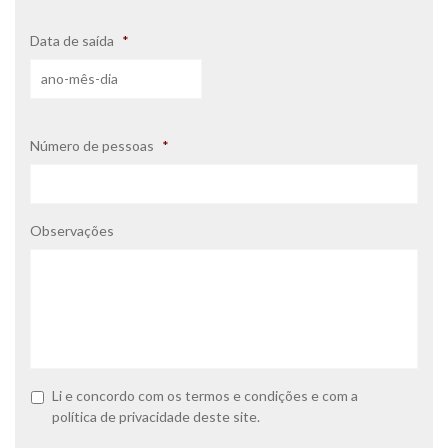
Data de saída
*
Número de pessoas
*
Observações
P
Li e concordo com os
termos e condições
e com a
o
política de privacidade
deste site.
l
í